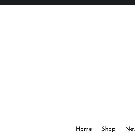
Zum
Inhalt
springen
Home
Shop
Ne