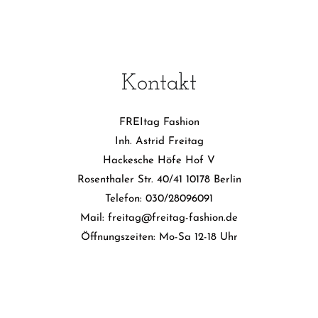
auf
auf
auf
auf
der
der
der
der
Produktseite
Produktseite
Produktseite
Produktseite
gewählt
gewählt
gewählt
gewählt
werden
werden
werden
werden
Kontakt
FREItag Fashion
Inh. Astrid Freitag
Hackesche Höfe Hof V
Rosenthaler Str. 40/41 10178 Berlin
Telefon: 030/28096091
Mail: freitag@freitag-fashion.de
Öffnungszeiten: Mo-Sa 12-18 Uhr