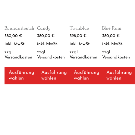
Bauhaustrench
Candy
Twinblue
Blue Ruin
380,00
€
380,00
€
398,00
€
380,00
€
inkl. MwSt.
inkl. MwSt.
inkl. MwSt.
inkl. MwSt.
zzgl.
zzgl.
zzgl.
zzgl.
Versandkosten
Versandkosten
Versandkosten
Versandkosten
Ausführung
Ausführung
Ausführung
Ausführung
wählen
wählen
wählen
wählen
Dieses
Dieses
Dieses
Dieses
Produkt
Produkt
Produkt
Produkt
weist
weist
weist
weist
mehrere
mehrere
mehrere
mehrere
Varianten
Varianten
Varianten
Varianten
auf.
auf.
auf.
auf.
Die
Die
Die
Die
Optionen
Optionen
Optionen
Optionen
können
können
können
können