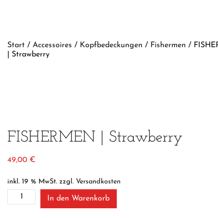
Start
/
Accessoires
/
Kopfbedeckungen
/
Fishermen
/ FISH
| Strawberry
FISHERMEN | Strawberry
49,00
€
inkl. 19 % MwSt.
zzgl.
Versandkosten
FISHERMEN
In den Warenkorb
|
Strawberry