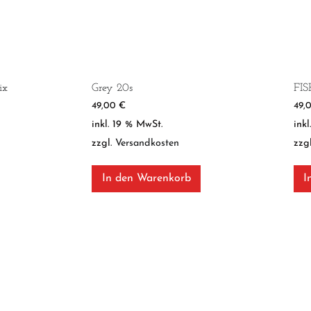
ix
Grey 20s
FI
49,00
€
49,
inkl. 19 % MwSt.
ink
zzgl.
Versandkosten
zzg
In den Warenkorb
I