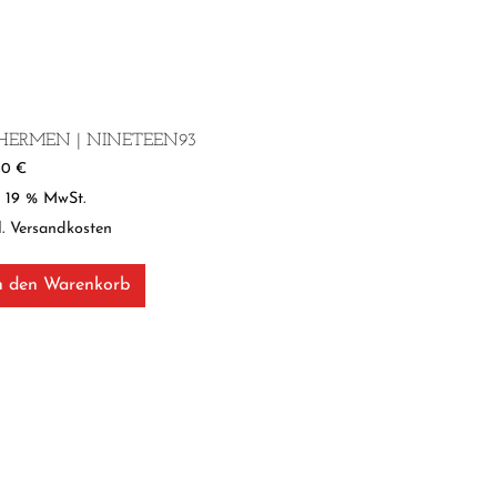
SHERMEN | NINETEEN93
00
€
l. 19 % MwSt.
l.
Versandkosten
n den Warenkorb