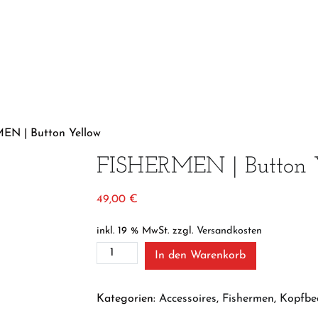
EN | Button Yellow
FISHERMEN | Button 
49,00
€
inkl. 19 % MwSt.
zzgl.
Versandkosten
FISHERMEN
In den Warenkorb
|
Button
Yellow
Kategorien:
Accessoires
,
Fishermen
,
Kopfbe
Menge