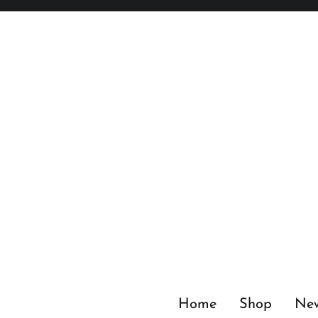
Zum
Inhalt
springen
Home
Shop
Ne