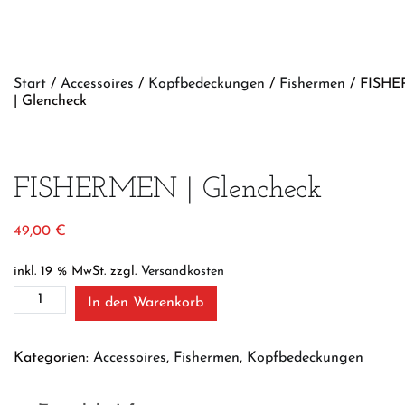
Start
/
Accessoires
/
Kopfbedeckungen
/
Fishermen
/ FISH
| Glencheck
FISHERMEN | Glencheck
49,00
€
inkl. 19 % MwSt.
zzgl.
Versandkosten
FISHERMEN
In den Warenkorb
|
Glencheck
Menge
Kategorien:
Accessoires
,
Fishermen
,
Kopfbedeckungen