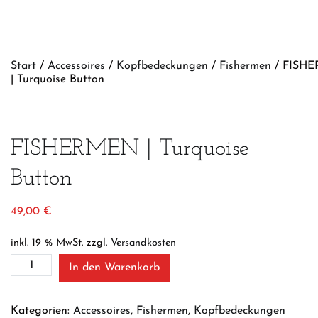
Start
/
Accessoires
/
Kopfbedeckungen
/
Fishermen
/ FISH
| Turquoise Button
FISHERMEN | Turquoise
Button
49,00
€
inkl. 19 % MwSt.
zzgl.
Versandkosten
FISHERMEN
In den Warenkorb
|
Turquoise
Button
Kategorien:
Accessoires
,
Fishermen
,
Kopfbedeckungen
Menge