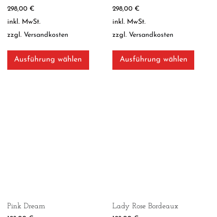
298,00
€
298,00
€
inkl. MwSt.
inkl. MwSt.
zzgl.
Versandkosten
zzgl.
Versandkosten
Dieses
Dieses
Produkt
Produ
Ausführung wählen
Ausführung wählen
weist
weist
mehrere
mehre
Varianten
Varian
auf.
auf.
Die
Die
Optionen
Optio
können
könne
auf
auf
der
der
Produktseite
Produk
gewählt
gewäh
werden
werde
Pink Dream
Lady Rose Bordeaux