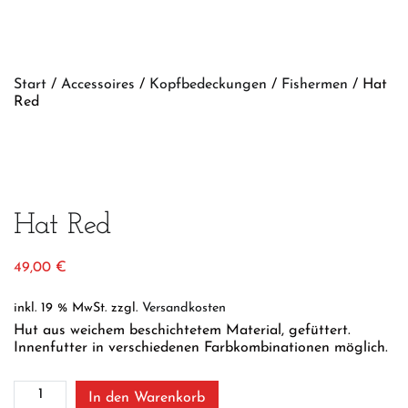
Start
/
Accessoires
/
Kopfbedeckungen
/
Fishermen
/ Hat
Red
Hat Red
49,00
€
inkl. 19 % MwSt.
zzgl.
Versandkosten
Hut aus weichem beschichtetem Material, gefüttert.
Innenfutter in verschiedenen Farbkombinationen möglich.
Hat
In den Warenkorb
Red