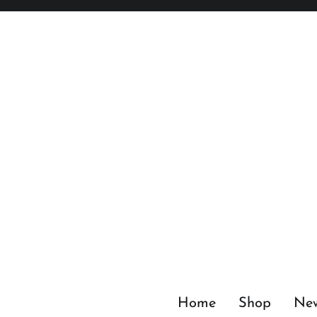
Zum
Inhalt
springen
Home
Shop
Ne