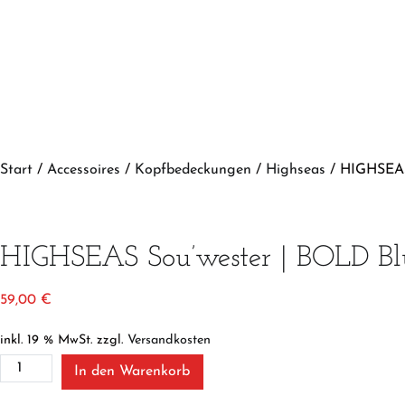
Start
/
Accessoires
/
Kopfbedeckungen
/
Highseas
/ HIGHSEAS
HIGHSEAS Sou’wester | BOLD Bl
59,00
€
inkl. 19 % MwSt.
zzgl.
Versandkosten
HIGHSEAS
In den Warenkorb
Sou’wester
|