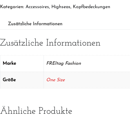
BOLD
Kategorien:
Accessoires
,
Highseas
,
Kopfbedeckungen
Blue
Menge
Zusätzliche Informationen
Zusätzliche Informationen
Marke
FREItag Fashion
Größe
One Size
Ähnliche Produkte