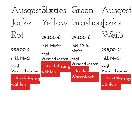
Ausgestellte
Sixties
Green
Ausgest
Jacke
Yellow
Grashooper
Jacke
Rot
Weiß
298,00
€
298,00
€
inkl. MwSt.
inkl. 19 %
298,00
€
298,00
€
MwSt.
zzgl.
inkl. MwSt.
inkl. MwSt.
Versandkosten
zzgl.
Versandkosten
Ausführung
zzgl.
zzgl.
In den
Versandkosten
Versandkosten
Dieses
wählen
Warenkorb
Produkt
Ausführung
Ausführung
weist
Dieses
Diese
wählen
wählen
mehrere
Produkt
Prod
Varianten
weist
weist
auf.
mehrere
mehr
Die
Varianten
Varia
Optionen
auf.
auf.
können
Die
Die
auf
Optionen
Opti
der
können
könn