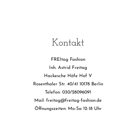
Produktseite
auf
auf
gewählt
der
der
werden
Produktseite
Produ
gewählt
gewä
werden
werd
Kontakt
FREItag Fashion
Inh. Astrid Freitag
Hackesche Höfe Hof V
Rosenthaler Str. 40/41 10178 Berlin
Telefon: 030/28096091
Mail: freitag@freitag-fashion.de
Öffnungszeiten: Mo-Sa 12-18 Uhr