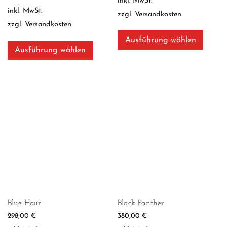
inkl. MwSt.
inkl. MwSt.
zzgl.
Versandkosten
zzgl.
Versandkosten
Dieses
Produ
Dieses
Ausführung wählen
weist
Produkt
Ausführung wählen
mehre
weist
Varian
mehrere
auf.
Varianten
Die
auf.
Optio
Die
könne
Optionen
auf
können
der
auf
Produk
der
gewäh
Produktseite
werde
gewählt
werden
Blue Hour
Black Panther
298,00
€
380,00
€