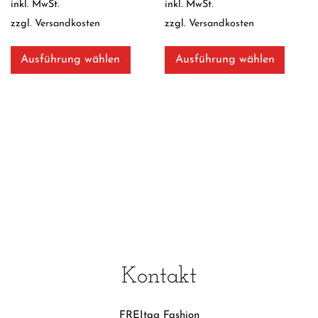
inkl. MwSt.
inkl. MwSt.
zzgl.
Versandkosten
zzgl.
Versandkosten
Dieses
Dieses
Produkt
Produ
Ausführung wählen
Ausführung wählen
weist
weist
mehrere
mehre
Varianten
Varian
auf.
auf.
Die
Die
Optionen
Optio
können
könne
auf
auf
der
der
Produktseite
Produk
gewählt
gewäh
werden
werde
Kontakt
FREItag Fashion