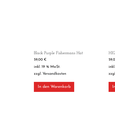
Black Purple Fishermans Hat
HIG
59,00
€
59,
inkl. 19 % MwSt.
ink
zzgl.
Versandkosten
zzg
In den Warenkorb
I