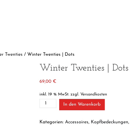
er Twenties
/ Winter Twenties | Dots
Winter Twenties | Dots
69,00
€
inkl. 19 % MwSt.
zzgl.
Versandkosten
Winter
In den Warenkorb
Twenties
|
Dots
Kategorien:
Accessoires
,
Kopfbedeckungen
Menge