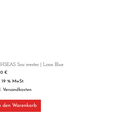
HSEAS Sou’wester | Lone Blue
00
€
l. 19 % MwSt.
l.
Versandkosten
n den Warenkorb