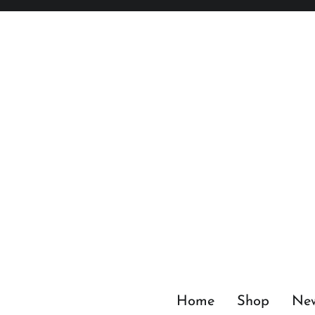
Zum
Inhalt
springen
Home
Shop
Ne