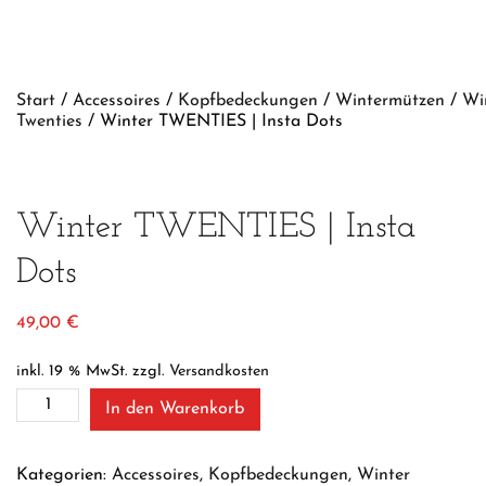
Start
/
Accessoires
/
Kopfbedeckungen
/
Wintermützen
/
Wi
Twenties
/ Winter TWENTIES | Insta Dots
Winter TWENTIES | Insta
Dots
49,00
€
inkl. 19 % MwSt.
zzgl.
Versandkosten
Winter
In den Warenkorb
TWENTIES
|
Insta
Kategorien:
Accessoires
,
Kopfbedeckungen
,
Winter
Dots