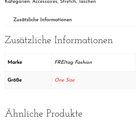
Kategorien:
Accessoires
,
Stretch
,
Taschen
Pink
Menge
Zusätzliche Informationen
Zusätzliche Informationen
Marke
FREItag Fashion
Größe
One Size
Ähnliche Produkte