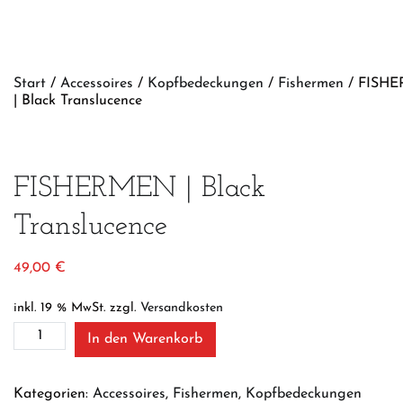
Start
/
Accessoires
/
Kopfbedeckungen
/
Fishermen
/ FISH
| Black Translucence
FISHERMEN | Black
Translucence
49,00
€
inkl. 19 % MwSt.
zzgl.
Versandkosten
FISHERMEN
In den Warenkorb
|
Black
Translucence
Kategorien:
Accessoires
,
Fishermen
,
Kopfbedeckungen
Menge