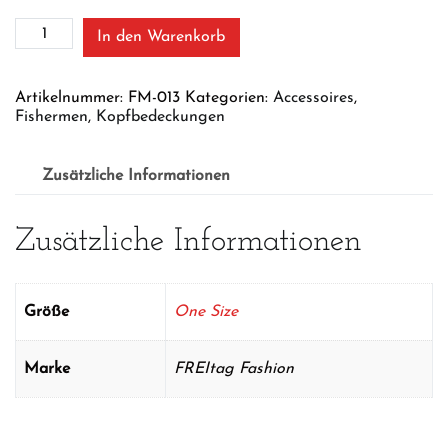
FISHERMEN
In den Warenkorb
|
Turquiose
Floral
Artikelnummer:
FM-013
Kategorien:
Accessoires
,
Menge
Fishermen
,
Kopfbedeckungen
Zusätzliche Informationen
Zusätzliche Informationen
Größe
One Size
Marke
FREItag Fashion