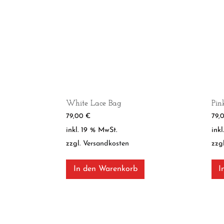
White Lace Bag
Pin
79,00
€
79,
inkl. 19 % MwSt.
ink
zzgl.
Versandkosten
zzg
In den Warenkorb
I