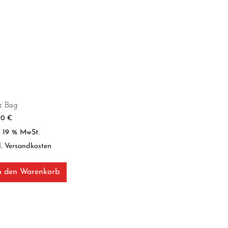
k Bag
00
€
l. 19 % MwSt.
l.
Versandkosten
n den Warenkorb