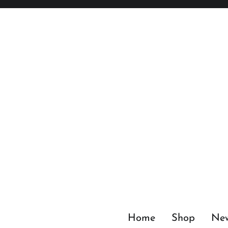
Zum
Inhalt
springen
Home
Shop
Ne