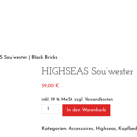
Sou’wester | Black Bricks
HIGHSEAS Sou’wester |
59,00
€
inkl. 19 % MwSt.
zzgl.
Versandkosten
HIGHSEAS
In den Warenkorb
Sou’wester
|
Black
Kategorien:
Accessoires
,
Highseas
,
Kopfbed
Bricks
Menge