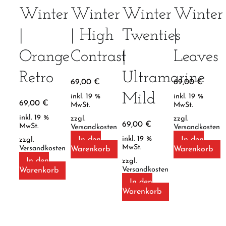
Winter
Winter
Winter
Winter
|
| High
Twenties
|
Orange
Contrast
|
Leaves
Retro
Ultramarine
69,00
€
69,00
€
Mild
inkl. 19 %
inkl. 19 %
69,00
€
MwSt.
MwSt.
inkl. 19 %
zzgl.
zzgl.
69,00
€
MwSt.
Versandkosten
Versandkosten
inkl. 19 %
In den
In den
zzgl.
MwSt.
Versandkosten
Warenkorb
Warenkorb
In den
zzgl.
Versandkosten
Warenkorb
In den
Warenkorb