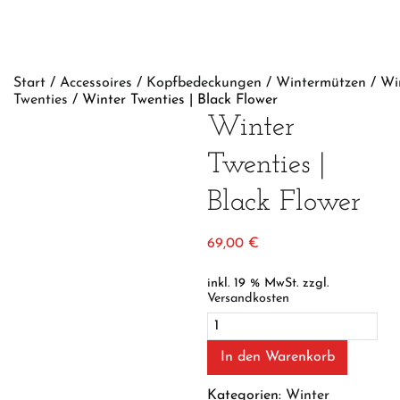
Start
/
Accessoires
/
Kopfbedeckungen
/
Wintermützen
/
Wi
Twenties
/ Winter Twenties | Black Flower
Winter
Twenties |
Black Flower
69,00
€
inkl. 19 % MwSt.
zzgl.
Versandkosten
Winter
Twenties
|
In den Warenkorb
Black
Flower
Kategorien:
Winter