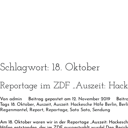
Schlagwort:
18. Oktober
Reportage im ZDF „Auszeit: Hack
Von
admin
Beitrag gepostet am
12. November 2019
Beitr
Tags
18. Oktober
,
Auszeit
,
Auszeit: Hackesche Höfe Berlin
,
Berl
Regenmantel
,
Report
,
Reportage
,
Sato Sato
,
Sendung
Am 18. Oktober waren wir in der Reportage „Auszeit: Hackesch
Höfen entstanden, der im ZDF ausgestrahlt wurde! Den Bericht