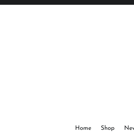
Zum
Inhalt
springen
Home
Shop
Ne