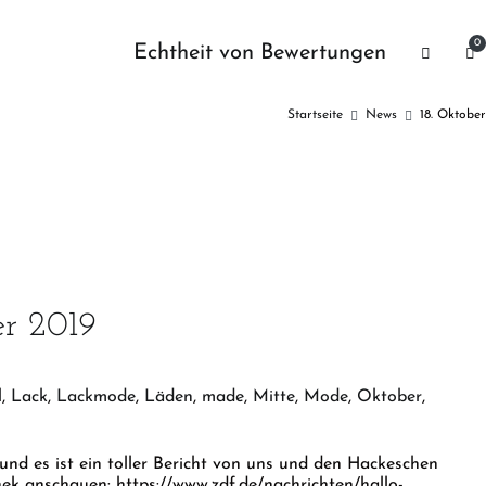
0
Echtheit von Bewertungen
Startseite
News
18. Oktober
er 2019
l
,
Lack
,
Lackmode
,
Läden
,
made
,
Mitte
,
Mode
,
Oktober
,
und es ist ein toller Bericht von uns und den Hackeschen
ek anschauen: https://www.zdf.de/nachrichten/hallo-