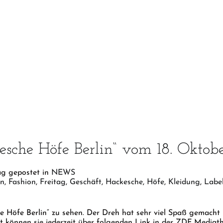
esche Höfe Berlin“ vom 18. Oktob
ag gepostet in
NEWS
in
,
Fashion
,
Freitag
,
Geschäft
,
Hackesche
,
Höfe
,
Kleidung
,
Labe
e Höfe Berlin“ zu sehen. Der Dreh hat sehr viel Spaß gemacht 
 können sie jederzeit über folgenden Link in der ZDF Mediath