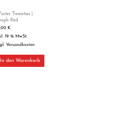
nter Twenties |
ough Red
9,00
€
kl. 19 % MwSt.
gl.
Versandkosten
In den Warenkorb