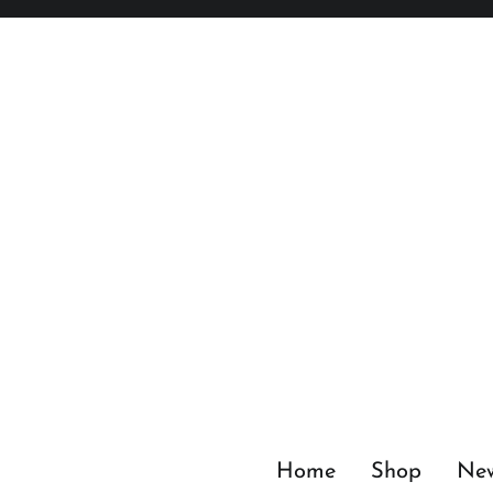
Zum
Inhalt
springen
Home
Shop
Ne