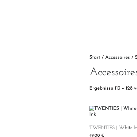
Start
/
Accessoires
/ S
Accessoire
Ergebnisse 113 – 128 
TWENTIES | White I
49,00
€