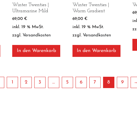
Winter Twenties |
Winter Twenties |
Wi
Ultramarine Mild
Warm Gradient
6
69,00
€
69,00
€
in
inkl. 19 % MwSt.
inkl. 19 % MwSt.
zz
zzgl.
Versandkosten
zzgl.
Versandkosten
In den Warenkorb
In den Warenkorb
←
1
2
3
…
5
6
7
8
9