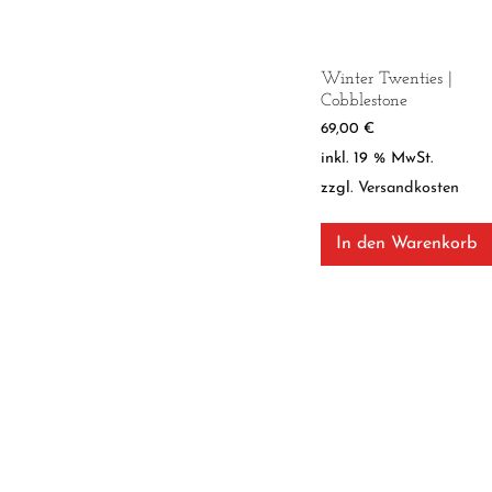
Winter Twenties |
Cobblestone
69,00
€
inkl. 19 % MwSt.
zzgl.
Versandkosten
In den Warenkorb