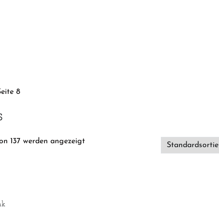
eite 8
s
von 137 werden angezeigt
nk