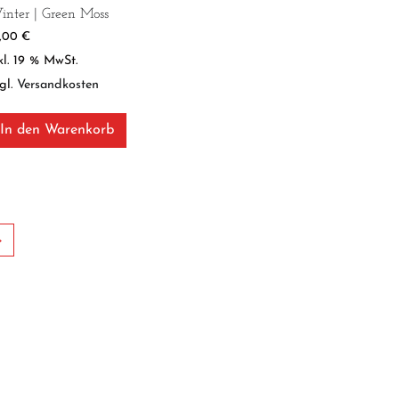
nter | Green Moss
9,00
€
kl. 19 % MwSt.
gl.
Versandkosten
In den Warenkorb
→